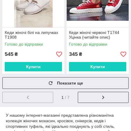
Кеди жіночі білі на липучках
Кеди жіночі червоні Т1744
Т1908
Уцінка (читайте опис)
Готово до відправки
Готово до відправки
545
345
₴
₴
Купити
Купити
Показати ще
1
/ 7
У нашому інтернет-магазині представлена різноманітна
колекція жіночих мокасин, кросівок, снікерсів, кедів і
спортивних туфель, які ідеально поєднують у собі стиль,