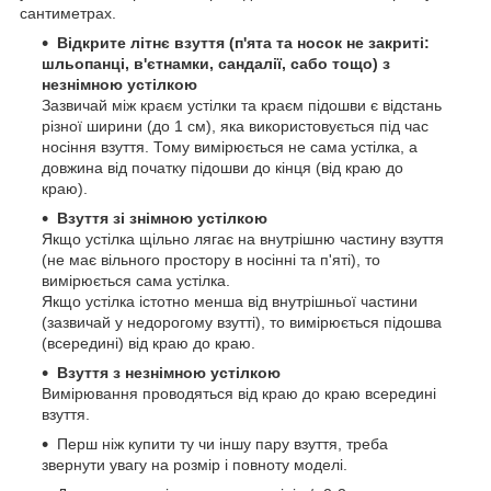
сантиметрах.
Відкрите літнє взуття (п'ята та носок не закриті:
шльопанці, в'єтнамки, сандалії, сабо тощо) з
незнімною устілкою
Зазвичай між краєм устілки та краєм підошви є відстань
різної ширини (до 1 см), яка використовується під час
носіння взуття. Тому вимірюється не сама устілка, а
довжина від початку підошви до кінця (від краю до
краю).
Взуття зі знімною устілкою
Якщо устілка щільно лягає на внутрішню частину взуття
(не має вільного простору в носінні та п'яті), то
вимірюється сама устілка.
Якщо устілка істотно менша від внутрішньої частини
(зазвичай у недорогому взутті), то вимірюється підошва
(всередині) від краю до краю.
Взуття з незнімною устілкою
Вимірювання проводяться від краю до краю всередині
взуття.
Перш ніж купити ту чи іншу пару взуття, треба
звернути увагу на розмір і повноту моделі.