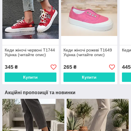
Кеди жіночі червоні Т1744
Кеди жіночі рожеві Т1649
Кеди
Уцінка (читайте опис)
Уцінка (читайте опис)
345
265
445
₴
₴
Купити
Купити
Акційні пропозиції та новинки