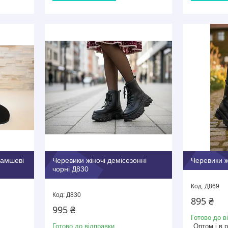
замшеві
Черевики жіночі демісезонні
Черевики ж
чорні Д830
Д869
Д830
895 ₴
995 ₴
Готово до в
Готово до відправки
Оптом і в 