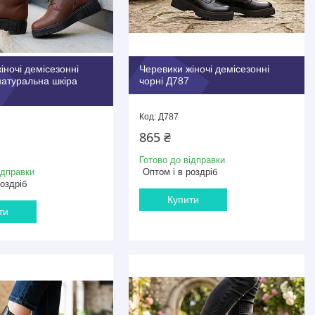
іночі демісезонні
Черевики жіночі демісезонні
натуральна шкіра
чорні Д787
Д787
865 ₴
Готово до відправки
ідправки
Оптом і в роздріб
роздріб
Купити
ти