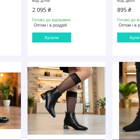
Д769
Д855
2 095 ₴
895 ₴
Готово до відправки
Готово до в
Оптом і в роздріб
Оптом і в 
Купити
Купи