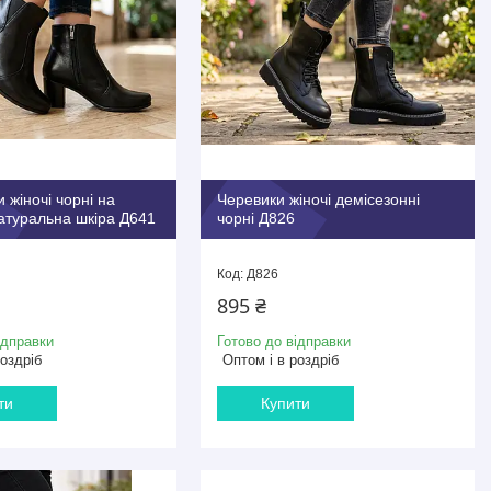
 жіночі чорні на
Черевики жіночі демісезонні
атуральна шкіра Д641
чорні Д826
Д826
895 ₴
ідправки
Готово до відправки
роздріб
Оптом і в роздріб
ти
Купити