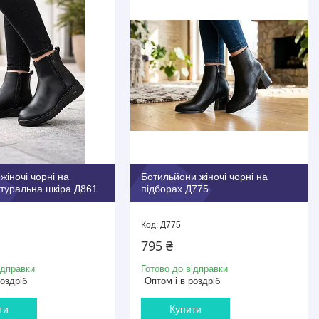
жіночі чорні на
Ботильйони жіночі чорні на
атуральна шкіра Д861
підборах Д775
Д775
795 ₴
ідправки
Готово до відправки
роздріб
Оптом і в роздріб
ти
Купити