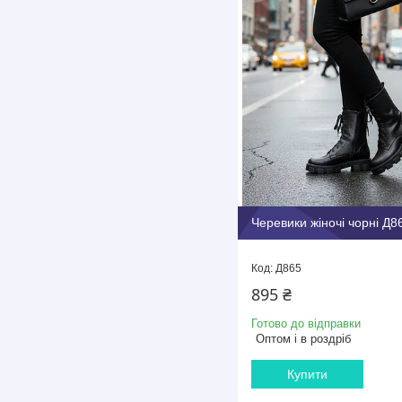
Черевики жіночі чорні Д8
Д865
895 ₴
Готово до відправки
Оптом і в роздріб
Купити