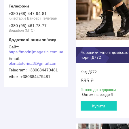
+380 (68) 447-94-81
Київстар, є Вайбер і Телеграм
+380 (95) 461-78-77
Водафон (МТС)
https://modnijmagazin.com.ua
Черевики жіночі демісезо
чорні Д772
elenateterina3@gmail.com
+380684479481
Д772
+380684479481
895 ₴
Готово до відправки
Оптом і в роздріб
Купити