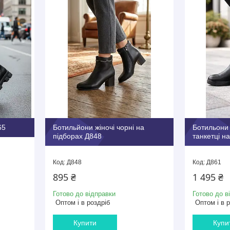
65
Ботильйони жіночі чорні на
Ботильони 
підборах Д848
танкетці н
Д848
Д861
895 ₴
1 495 ₴
Готово до відправки
Готово до в
Оптом і в роздріб
Оптом і в 
Купити
Купи