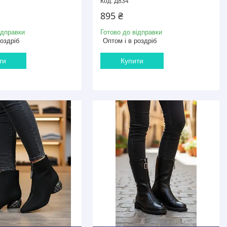
Д834
895 ₴
ідправки
Готово до відправки
роздріб
Оптом і в роздріб
ти
Купити