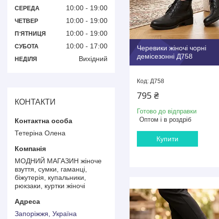
10:00
19:00
СЕРЕДА
10:00
19:00
ЧЕТВЕР
10:00
19:00
ПʼЯТНИЦЯ
10:00
17:00
СУБОТА
Черевики жіночі чорні
демісезонні Д758
Вихідний
НЕДІЛЯ
Д758
795 ₴
КОНТАКТИ
Готово до відправки
Оптом і в роздріб
Тетеріна Олена
Купити
МОДНИЙ МАГАЗИН жіноче
взуття, сумки, гаманці,
біжутерія, купальники,
рюкзаки, куртки жіночі
Запоріжжя, Україна