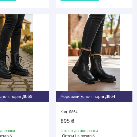
іночі чорні Д869
Черевики жіночі чорні Д864
Д864
895 ₴
ідправки
Готово до відправки
роздріб
Оптом і в роздріб