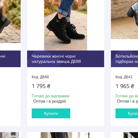
нні
Черевики жіночі чорні
Ботильйони
натуральна замша Д688
підборах н
Д688
Д641
1 795 ₴
1 965 ₴
Готово до відправки
Готово до в
Оптом і в роздріб
Оптом і в 
Купити
Купи