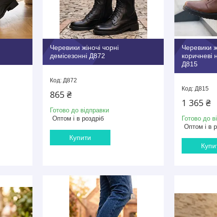
Черевики жіночі чорні
Черевики ж
демісезонні Д872
коричневі 
Д815
Д872
Д815
865 ₴
1 365 ₴
Готово до відправки
Оптом і в роздріб
Готово до в
Оптом і в 
Купити
Купи