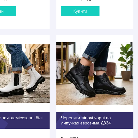
ти
Купити
ночі демісезонні білі
Черевики жіночі чорні на
липучках єврозима Д834