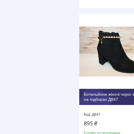
Ботильйони жіночі чорні 
на підборах Д847
Д847
895 ₴
Готово до відправки