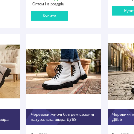
Оптом і в роздріб
Купи
Купити
Черевики жіночі білі демісезонні
Черевики жі
шкіра
натуральна шкіра Д769
Д855