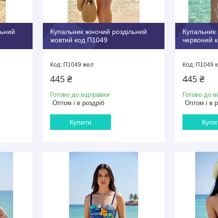
льний
Купальник жіночий роздільний
Купальник 
жовтий код П1049
червоний 
П1049 жел
П1049 к
445 ₴
445 ₴
Готово до відправки
Готово до в
Оптом і в роздріб
Оптом і в 
Купити
Купи