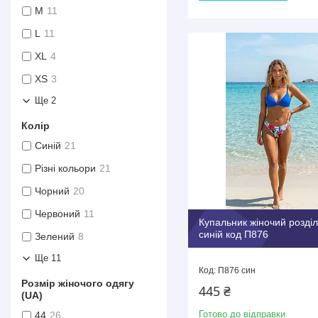
M
11
L
11
XL
4
XS
3
Ще 2
Колір
Синій
21
Різні кольори
21
Чорний
20
Червоний
11
Купальник жіночий розді
синій код П876
Зелений
8
Ще 11
П876 син
Розмір жіночого одягу
445 ₴
(UA)
Готово до відправки
44
26