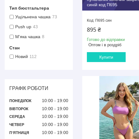
синій код П695
Тип бюстгальтера
Ущільнена чашка
73
П695 син
Push up
43
895 ₴
М'яка чашка
8
Готово до відправки
Оптом і в роздріб
Стан
Новий
112
Купити
ГРАФІК РОБОТИ
10:00
19:00
ПОНЕДІЛОК
10:00
19:00
ВІВТОРОК
10:00
19:00
СЕРЕДА
10:00
19:00
ЧЕТВЕР
10:00
19:00
ПʼЯТНИЦЯ