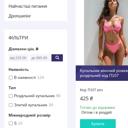
Найчастіші питання
Дропшипінг
ФІЛЬТРИ
Діапазон цін, ₴
Наявність
Купальник жіночий роже
роздільний код П107
В наявності
124
Тип
П107 роз
Роздільний купальник
90
425 ₴
Злитий купальник
34
Готово до відправки
Оптом і в роздріб
Міжнародний розмір
S
15
Купити