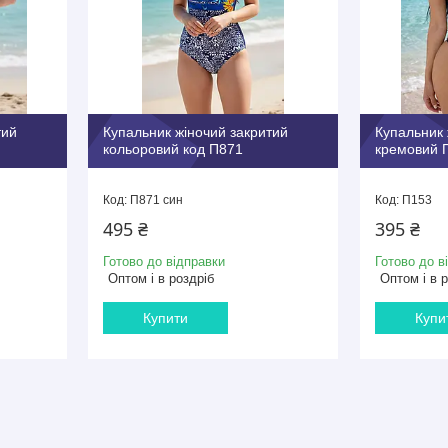
тий
Купальник жіночий закритий
Купальник 
кольоровий код П871
кремовий 
П871 син
П153
495 ₴
395 ₴
Готово до відправки
Готово до в
Оптом і в роздріб
Оптом і в 
Купити
Купи