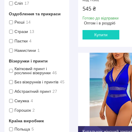
Сліп
17
545 ₴
Оздоблення та прикраси
Готово до відправки
Рюші
14
Оптом і в роздріб
Стрази
13
Купити
Паєтки
4
Намистини
1
Візерунки і принти
Квітковий принт і
рослинні візерунки
46
Без візерунків і принтів
45
Абстрактний принт
27
Смужка
4
Горошок
2
Країна виробник
Польща
5
Купальник жіночий закри