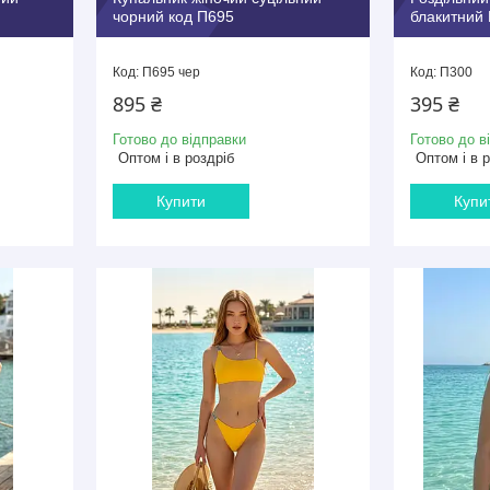
чорний код П695
блакитний
П695 чер
П300
895 ₴
395 ₴
Готово до відправки
Готово до в
Оптом і в роздріб
Оптом і в 
Купити
Купи