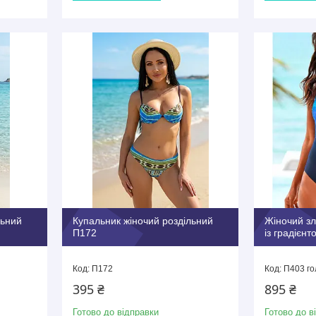
льний
Купальник жіночий роздільний
Жіночий зл
П172
із градієн
П172
П403 го
395 ₴
895 ₴
Готово до відправки
Готово до в