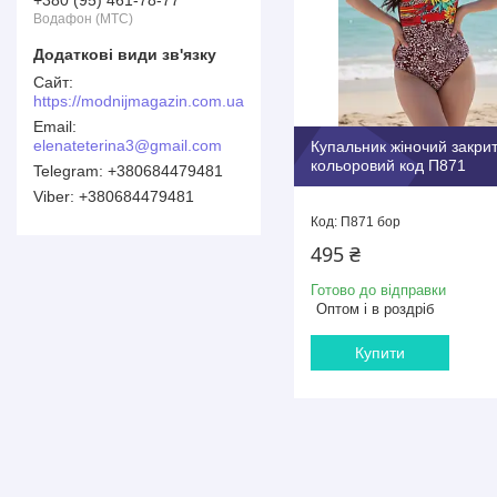
+380 (95) 461-78-77
Водафон (МТС)
https://modnijmagazin.com.ua
elenateterina3@gmail.com
Купальник жіночий закри
кольоровий код П871
+380684479481
+380684479481
П871 бор
495 ₴
Готово до відправки
Оптом і в роздріб
Купити