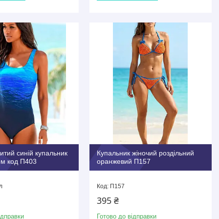
итий синій купальник
Купальник жіночий роздільний
том код П403
оранжевий П157
л
П157
395 ₴
ідправки
Готово до відправки