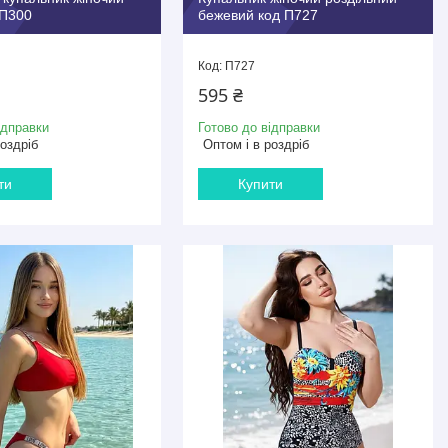
 П300
бежевий код П727
П727
595 ₴
ідправки
Готово до відправки
роздріб
Оптом і в роздріб
ти
Купити