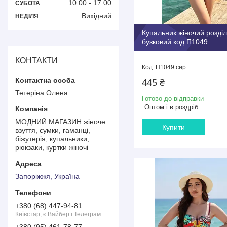
10:00
17:00
СУБОТА
Вихідний
НЕДІЛЯ
Купальник жіночий розді
бузковий код П1049
КОНТАКТИ
П1049 сир
445 ₴
Тетеріна Олена
Готово до відправки
Оптом і в роздріб
МОДНИЙ МАГАЗИН жіноче
Купити
взуття, сумки, гаманці,
біжутерія, купальники,
рюкзаки, куртки жіночі
Запоріжжя, Україна
+380 (68) 447-94-81
Київстар, є Вайбер і Телеграм