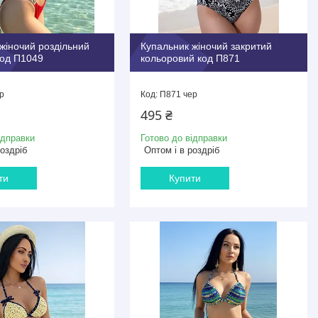
жіночий роздільний
Купальник жіночий закритий
код П1049
кольоровий код П871
р
П871 чер
495 ₴
ідправки
Готово до відправки
роздріб
Оптом і в роздріб
ти
Купити