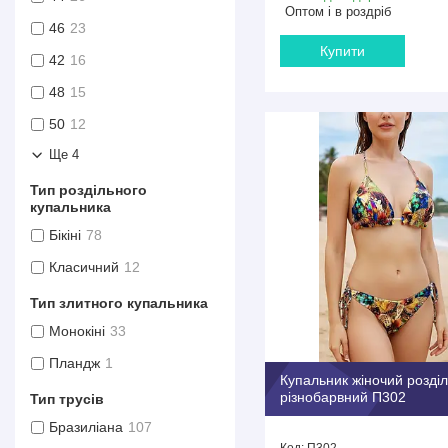
Оптом і в роздріб
46
23
Купити
42
16
48
15
50
12
Ще 4
Тип роздільного
купальника
Бікіні
78
Класичний
12
Тип злитного купальника
Монокіні
33
Пландж
1
Купальник жіночий розді
різнобарвний П302
Тип трусів
Бразиліана
107
П302