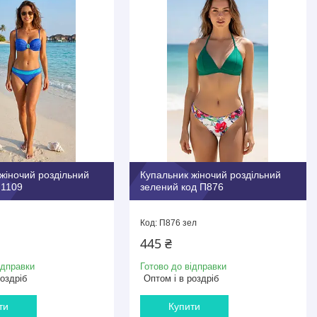
жіночий роздільний
Купальник жіночий роздільний
П1109
зелений код П876
П876 зел
445 ₴
ідправки
Готово до відправки
роздріб
Оптом і в роздріб
ти
Купити