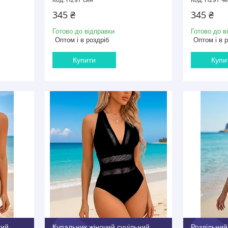
345 ₴
345 ₴
Готово до відправки
Готово до в
Оптом і в роздріб
Оптом і в 
Купити
Купи
тий
Купальник жіночий суцільний
Роздільний