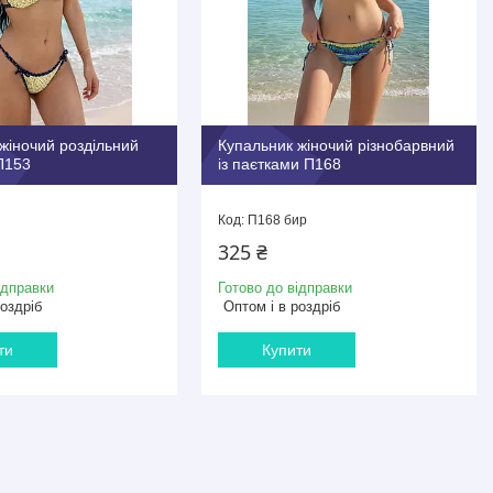
жіночий роздільний
Купальник жіночий різнобарвний
П153
із паєтками П168
П168 бир
325 ₴
ідправки
Готово до відправки
роздріб
Оптом і в роздріб
ти
Купити