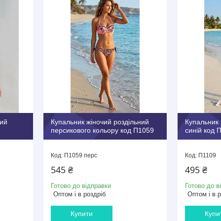
вий
Купальник жіночий роздільний
Купальник 
персикового кольору код П1059
синій код 
П1059 перс
П1109
545 ₴
495 ₴
Готово до відправки
Готово до в
Оптом і в роздріб
Оптом і в 
Купити
Купи