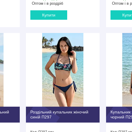
Оптом і в роздріб
Оптом і в 
Купити
Купи
льний
Роздільний купальник жіночий
Купальник 
синій П297
чорний П2
П297 син
П297 че