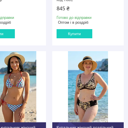
845 ₴
ідправки
Готово до відправки
роздріб
Оптом і в роздріб
ти
Купити
 купальник жіночий
Купальник жіночий роздільний