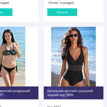
роздріб
Оптом і в роздріб
ти
Купити
жіночий роздільний
Купальник жіночий суцільний
97
чорний код П681
р
П681