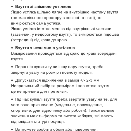
Взуття зі знімною устілкою
Якщо устілка щільно лягає на внутрішню частину взуття
(не має вільного простору в носінні та п'яті), то
вимірюється сама устілка.
Якщо устілка істотно менша від внутрішньої частини
(зазвичай, у недорогому взутті), то вимірюється підошва
(всередині) від краю до краю.
Взуття з незнімною устілкою
Вимірювання проводяться від краю до краю всередині
взуття.
Перш ніж купити ту чи іншу пару взуття, треба
звернути увагу на розмір і повноту моделі.
Допускається відхилення в замірі +/- 2-3 мм
Неправильний вибір за розміром і повнотою взуття —
це не причина для претензій.
Під час купівлі взуття треба звертати увагу на те, для
чого воно призначене (модельне, повсякденне,
спортивне, для відпочинку або роботи). Також велике
значення мають форма та висота каблука, які мають
відповідати статурі покупця.
Ви можете зробити обмін або повернення,