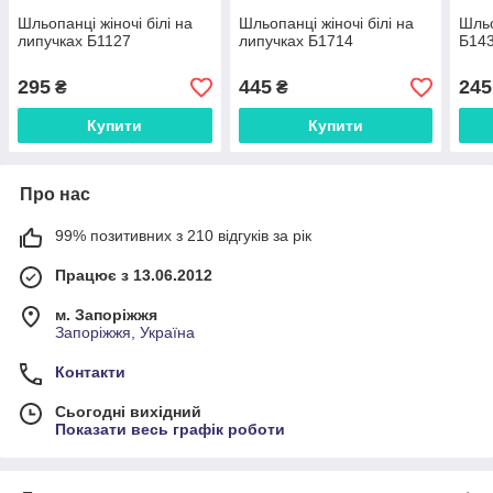
Шльопанці жіночі білі на
Шльопанці жіночі білі на
Шльо
липучках Б1127
липучках Б1714
Б14
295
445
245
₴
₴
Купити
Купити
Про нас
99% позитивних з 210 відгуків за рік
Працює з 13.06.2012
м. Запоріжжя
Запоріжжя, Україна
Контакти
Сьогодні вихідний
Показати весь графік роботи