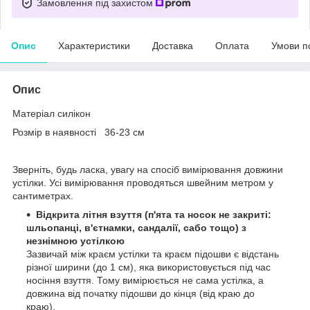
Замовлення під захистом
Опис
Характеристики
Доставка
Оплата
Умови п
Опис
Матеріал силікон
Розмір в наявності 36-23 см
Зверніть, будь ласка, увагу на спосіб вимірювання довжини
устілки. Усі вимірювання проводяться швейним метром у
сантиметрах.
Відкрита літня взуття (п'ята та носок не закриті:
шльопанці, в'єтнамки, сандалії, сабо тощо) з
незнімною устілкою
Зазвичай між краєм устілки та краєм підошви є відстань
різної ширини (до 1 см), яка використовується під час
носіння взуття. Тому вимірюється не сама устілка, а
довжина від початку підошви до кінця (від краю до
краю).