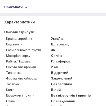
Приховати
Характеристики
Основні атрибути
Країна виробник
Україна
Вид взуття
Шльопанці
Розмір жіночого взуття
36
Матеріал верху
Силікон
Каблук/Підошва
Платформа
Висота платформи
2 см
Тип носка
Відкритий
Форма миска/носка
Закруглений
Застібка
Без застібки
Колір
Білий
Візерунки і принти
Без візерунків і принтів
Стиль
Повсякденний