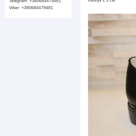
+380684479481
+380684479481