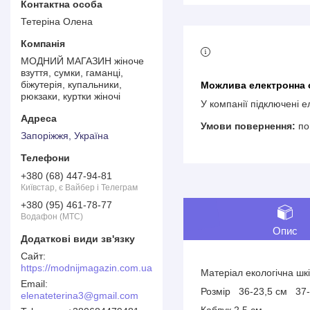
Тетеріна Олена
МОДНИЙ МАГАЗИН жіноче
взуття, сумки, гаманці,
біжутерія, купальники,
рюкзаки, куртки жіночі
У компанії підключені 
по
Запоріжжя, Україна
+380 (68) 447-94-81
Київстар, є Вайбер і Телеграм
+380 (95) 461-78-77
Водафон (МТС)
Опис
https://modnijmagazin.com.ua
Матеріал екологічна шк
Розмір 36-23,5 см 37
elenateterina3@gmail.com
Каблук 2,5 см