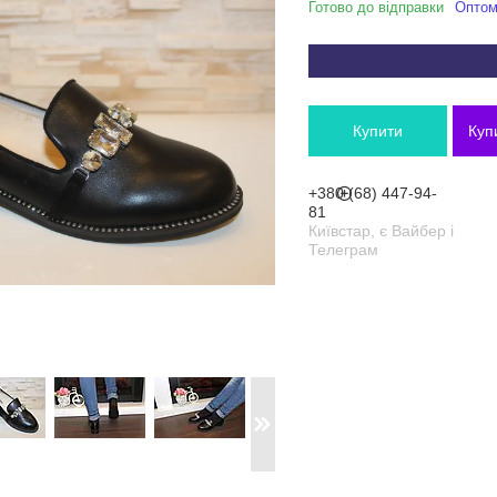
Готово до відправки
Оптом 
Купити
Куп
+380 (68) 447-94-
81
Київстар, є Вайбер і
Телеграм