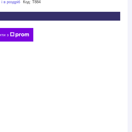
і в роздріб
Код:
Т884
ити з