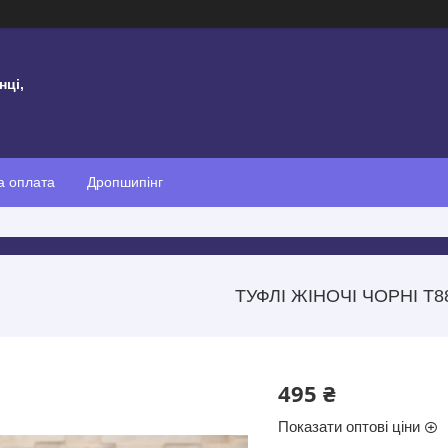
нці,
а оплата
Дропшипінг
ТУФЛІ ЖІНОЧІ ЧОРНІ Т8
495 ₴
Показати оптові ціни