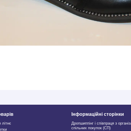
оварів
Інформаційні сторінки
е літнє
Дропшиппінг і співпраця з органі
спільних покупок (СП)
етки