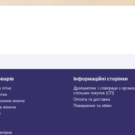
оварів
Інформаційні сторінки
е літнє
Дропшиппінг і співпраця з органі
спільних покупок (СП)
етки
Оплата та доставка
езонне жіноче
Повернення та обмін
е жііноче
і
велірна