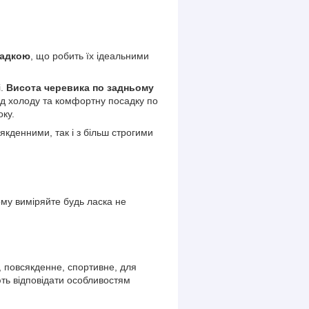
ладкою
, що робить їх ідеальними
і.
Висота черевика по задньому
від холоду та комфортну посадку по
оку.
якденними, так і з більш строгими
ому виміряйте будь ласка не
е, повсякденне, спортивне, для
ють відповідати особливостям