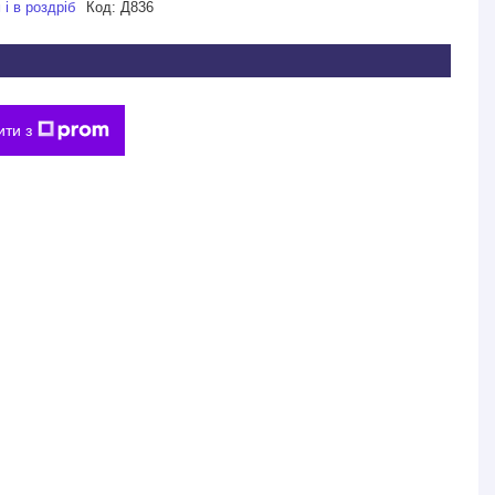
і в роздріб
Код:
Д836
ити з