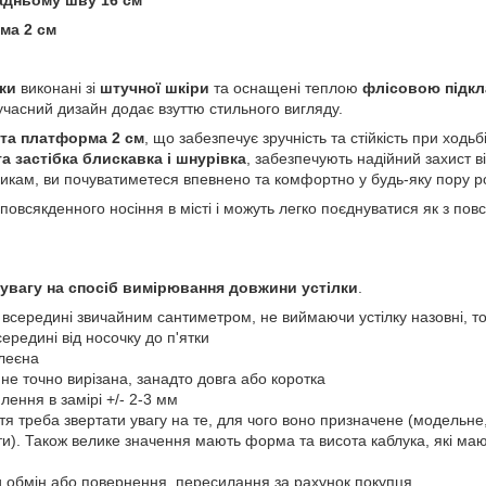
ма 2 см
ики
виконані зі
штучної
шкіри
та оснащені теплою
флісовою підк
учасний дизайн додає взуттю стильного вигляду.
 та платформа 2 см
, що забезпечує зручність та стійкість при ходьб
а застібка блискавка і шнурівка
, забезпечують надійний захист 
викам, ви почуватиметеся впевнено та комфортно у будь-яку пору р
повсякденного носіння в місті і можуть легко поєднуватися як з повс
 увагу на спосіб вимірювання довжини устілки
.
 всередині звичайним сантиметром, не виймаючи устілку назовні, т
середині від носочку до п'ятки
клеєна
є не точно вирізана, занадто довга або коротка
лення в замірі +/- 2-3 мм
уття треба звертати увагу на те, для чого воно призначене (модельн
ти). Також велике значення мають форма та висота каблука, які ма
 обмін або повернення, пересилання за рахунок покупця