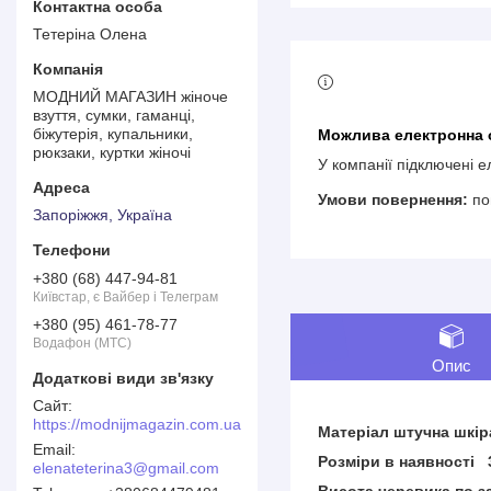
Тетеріна Олена
МОДНИЙ МАГАЗИН жіноче
взуття, сумки, гаманці,
біжутерія, купальники,
рюкзаки, куртки жіночі
У компанії підключені 
по
Запоріжжя, Україна
+380 (68) 447-94-81
Київстар, є Вайбер і Телеграм
+380 (95) 461-78-77
Водафон (МТС)
Опис
https://modnijmagazin.com.ua
Матеріал штучна шкір
Розміри в наявності 
elenateterina3@gmail.com
Висота черевика по 