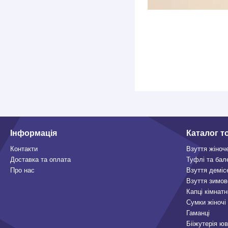
Інформація
Каталог т
Контакти
Взуття жіноч
Доставка та оплата
Туфлі та бал
Про нас
Взуття деміс
Взуття зимов
Капці кімнатн
Сумки жіночі
Гаманці
Бііжутерія ю