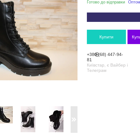
Готово до відправки
Оптом 
Купити
Куп
+380 (68) 447-94-
81
Київстар, є Вайбер і
Телеграм