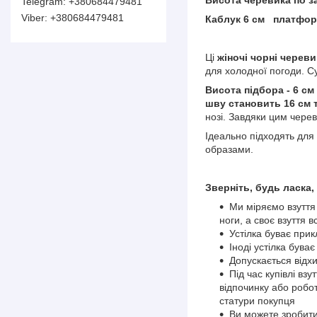
+380684479481
+380684479481
Каблук 6 см платфор
Ці
жіночі чорні черев
для холодної погоди. С
Висота підбора - 6 см
шву становить 16 см т
нозі. Завдяки цим чере
Ідеально підходять для 
образами.
Зверніть, будь ласка,
Ми міряємо взуття
ноги, а своє взуття в
Устілка буває при
Іноді устілка бува
Допускається відхи
Під час купівлі вз
відпочинку або робо
статури покупця
Ви можете зробити