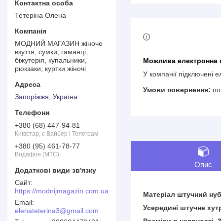
Тетеріна Олена
МОДНИЙ МАГАЗИН жіноче
взуття, сумки, гаманці,
біжутерія, купальники,
рюкзаки, куртки жіночі
У компанії підключені 
по
Запоріжжя, Україна
+380 (68) 447-94-81
Київстар, є Вайбер і Телеграм
+380 (95) 461-78-77
Водафон (МТС)
Опис
https://modnijmagazin.com.ua
Матеріал штучний нуб
Усередині штучне хут
elenateterina3@gmail.com
Розміри в наявності 