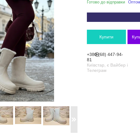
Готово до відправки
Оптом 
Купити
Куп
+380 (68) 447-94-
81
Київстар, є Вайбер і
Телеграм