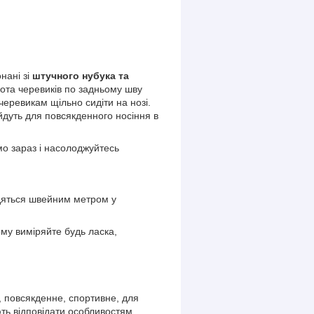
нані зі
штучного нубука та
сота черевиків по задньому шву
еревикам щільно сидіти на нозі.
ійдуть для повсякденного носіння в
мо зараз і насолоджуйтесь
одяться швейним метром у
му виміряйте будь ласка,
е, повсякденне, спортивне, для
ють відповідати особливостям