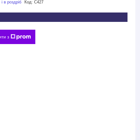
і в роздріб
Код:
С427
ити з