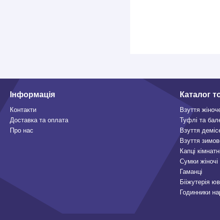
Інформація
Каталог т
Контакти
Взуття жіноч
Доставка та оплата
Туфлі та бал
Про нас
Взуття деміс
Взуття зимов
Капці кімнатн
Сумки жіночі
Гаманці
Бііжутерія ю
Годинники на