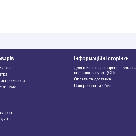
оварів
Інформаційні сторінки
е літнє
Дропшиппінг і співпраця з органі
спільних покупок (СП)
етки
Оплата та доставка
езонне жіноче
Повернення та обмін
е жііноче
і
велірна
ручні