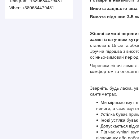
+380684479481
+380684479481
Висота заднього шва
Висота підошви 3-5 с
Жіночі зимові череви
замші
із
штучним хут
становить 15 см та обх
Зручна підошва з висото
осінньо-зимовий період
Черевики жіночі зимові 
комфортом та елегантні
Зверніть, будь ласка, 
сантиметрах.
Ми міряємо взуття
неноги, а своє взуття
Устілка буває при
Іноді устілка бува
Допускається відхи
Під час купівлі вз
відпочинку або робо