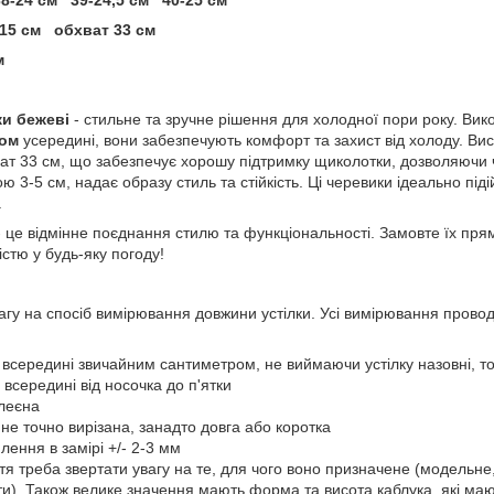
 15 см обхват 33 см
м
ки бежеві
- стильне та зручне рішення для холодної пори року. Вико
ром
усередині, вони забезпечують комфорт та захист від холоду. Ви
ват 33 см, що забезпечує хорошу підтримку щиколотки, дозволяючи ч
ю 3-5 см, надає образу стиль та стійкість. Ці черевики ідеально під
.
- це відмінне поєднання стилю та функціональності. Замовте їх пря
стю у будь-яку погоду!
увагу на спосіб вимірювання довжини устілки. Усі вимірювання пров
 всередині звичайним сантиметром, не виймаючи устілку назовні, то
 всередині від носочка до п'ятки
клеєна
є не точно вирізана, занадто довга або коротка
лення в замірі +/- 2-3 мм
уття треба звертати увагу на те, для чого воно призначене (модельн
ти). Також велике значення мають форма та висота каблука, які ма