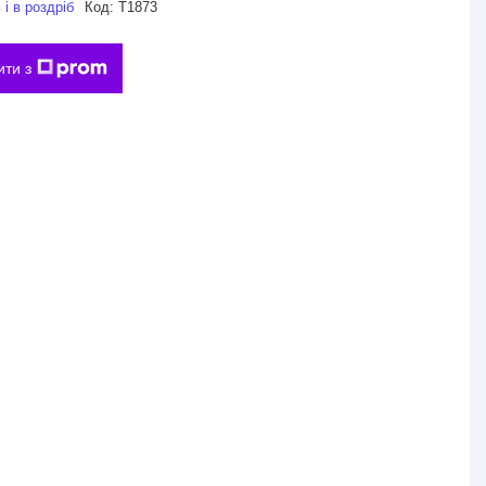
і в роздріб
Код:
Т1873
ити з