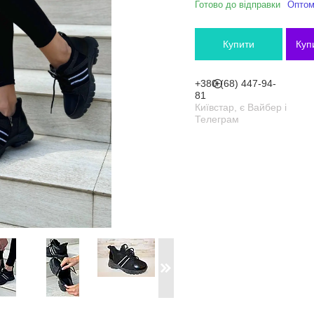
Готово до відправки
Оптом 
Купити
Куп
+380 (68) 447-94-
81
Київстар, є Вайбер і
Телеграм