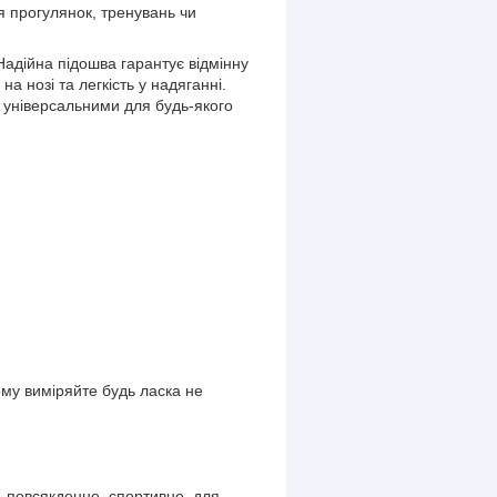
я прогулянок, тренувань чи
 Надійна підошва гарантує відмінну
а нозі та легкість у надяганні.
 універсальними для будь-якого
ому виміряйте будь ласка не
е, повсякденне, спортивне, для