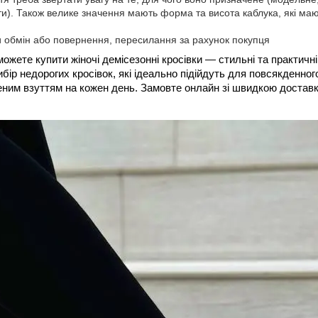
ти). Також велике значення мають форма та висота каблука, які ма
 обмін або повернення, пересилання за рахунок покупця
ожете купити жіночі демісезонні кросівки — стильні та практичні
ір недорогих кросівок, які ідеально підійдуть для повсякденного
им взуттям на кожен день. Замовте онлайн зі швидкою доставко