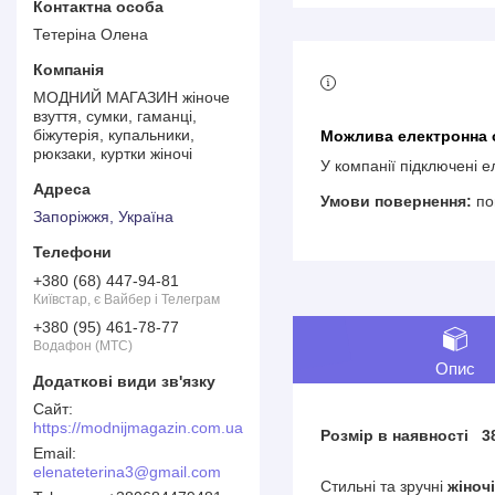
Тетеріна Олена
МОДНИЙ МАГАЗИН жіноче
взуття, сумки, гаманці,
біжутерія, купальники,
рюкзаки, куртки жіночі
У компанії підключені 
по
Запоріжжя, Україна
+380 (68) 447-94-81
Київстар, є Вайбер і Телеграм
+380 (95) 461-78-77
Водафон (МТС)
Опис
https://modnijmagazin.com.ua
Розмір в наявності 3
elenateterina3@gmail.com
Стильні та зручні
жіноч