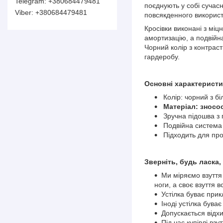
+380684479481
поєднують у собі сучас
+380684479481
повсякденного викорис
Кросівки виконані з міц
амортизацію, а подвійна
Чорний колір з контрас
гардеробу.
Основні характерист
Колір: чорний з б
Матеріал: зносос
Зручна підошва з
Подвійна система 
Підходить для про
Зверніть, будь ласка,
Ми міряємо взуття
ноги, а своє взуття в
Устілка буває при
Іноді устілка бува
Допускається відхи
Під час купівлі вз