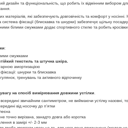
ний дизайн та функціональність, що робить їх відмінним вибором дл
тання.
них матеріалів, які забезпечують довговічність та комфорт у носінні.
 система фіксації (блискавка та шнурки) забезпечує щільну посадку н
тними білими смужками додає спортивного стилю та робить кросівки
ики
:
ілими смужками
тійкий текстиль та штучна шкіра.
 гарною амортизацією
фіксації: шнурки та блискавка
гулянок, тренувань та активного відпочинку
 увагу на спосіб вимірювання довжини устілки
.
 всередині звичайним сантиметром, не виймаючи устілку назовні, т
середині від носочку до п'ятки
клеєна
є не точно вирізана, занадто довга або коротка
лення в замірі +/- 2-3 мм
уття треба звертати увагу на те, для чого воно призначене (модельн