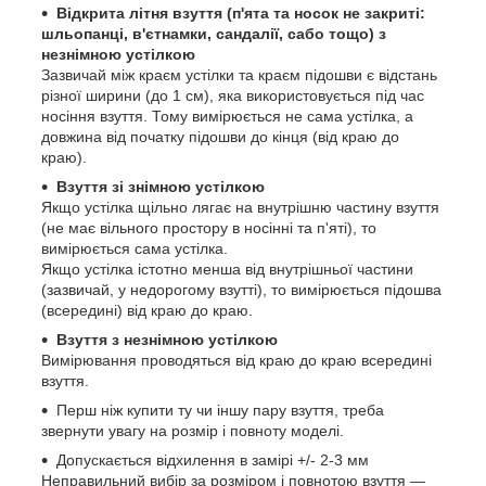
Відкрита літня взуття (п'ята та носок не закриті:
шльопанці, в'єтнамки, сандалії, сабо тощо) з
незнімною устілкою
Зазвичай між краєм устілки та краєм підошви є відстань
різної ширини (до 1 см), яка використовується під час
носіння взуття. Тому вимірюється не сама устілка, а
довжина від початку підошви до кінця (від краю до
краю).
Взуття зі знімною устілкою
Якщо устілка щільно лягає на внутрішню частину взуття
(не має вільного простору в носінні та п'яті), то
вимірюється сама устілка.
Якщо устілка істотно менша від внутрішньої частини
(зазвичай, у недорогому взутті), то вимірюється підошва
(всередині) від краю до краю.
Взуття з незнімною устілкою
Вимірювання проводяться від краю до краю всередині
взуття.
Перш ніж купити ту чи іншу пару взуття, треба
звернути увагу на розмір і повноту моделі.
Допускається відхилення в замірі +/- 2-3 мм
Неправильний вибір за розміром і повнотою взуття —