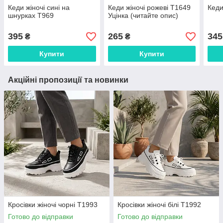
Кеди жіночі сині на
Кеди жіночі рожеві Т1649
Кеди
шнурках Т969
Уцінка (читайте опис)
395
265
345
₴
₴
Купити
Купити
Акційні пропозиції та новинки
Кросівки жіночі чорні Т1993
Кросівки жіночі білі Т1992
Готово до відправки
Готово до відправки