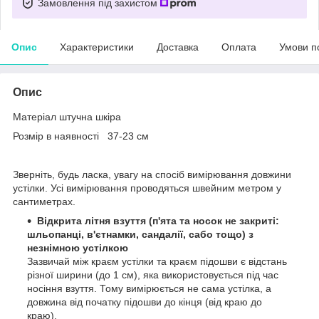
Замовлення під захистом
Опис
Характеристики
Доставка
Оплата
Умови п
Опис
Матеріал штучна шкіра
Розмір в наявності 37-23 см
Зверніть, будь ласка, увагу на спосіб вимірювання довжини
устілки. Усі вимірювання проводяться швейним метром у
сантиметрах.
Відкрита літня взуття (п'ята та носок не закриті:
шльопанці, в'єтнамки, сандалії, сабо тощо) з
незнімною устілкою
Зазвичай між краєм устілки та краєм підошви є відстань
різної ширини (до 1 см), яка використовується під час
носіння взуття. Тому вимірюється не сама устілка, а
довжина від початку підошви до кінця (від краю до
краю).