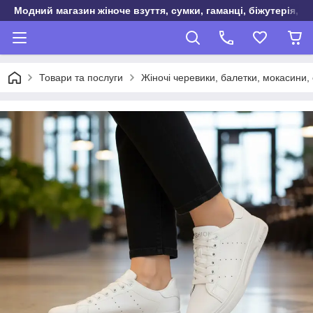
Модний магазин жіноче взуття, сумки, гаманці, біжутерія, о
Товари та послуги
Жіночі черевики, балетки, мокасини, 