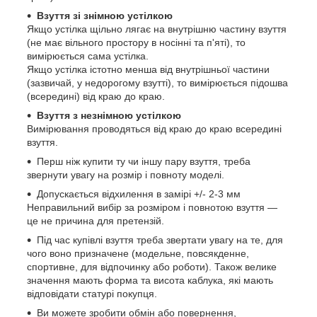
Взуття зі знімною устілкою
Якщо устілка щільно лягає на внутрішню частину взуття
(не має вільного простору в носінні та п'яті), то
вимірюється сама устілка.
Якщо устілка істотно менша від внутрішньої частини
(зазвичай, у недорогому взутті), то вимірюється підошва
(всередині) від краю до краю.
Взуття з незнімною устілкою
Вимірювання проводяться від краю до краю всередині
взуття.
Перш ніж купити ту чи іншу пару взуття, треба
звернути увагу на розмір і повноту моделі.
Допускається відхилення в замірі +/- 2-3 мм
Неправильний вибір за розміром і повнотою взуття —
це не причина для претензій.
Під час купівлі взуття треба звертати увагу на те, для
чого воно призначене (модельне, повсякденне,
спортивне, для відпочинку або роботи). Також велике
значення мають форма та висота каблука, які мають
відповідати статурі покупця.
Ви можете зробити обмін або повернення,