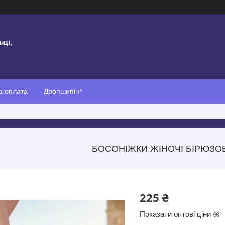
нці,
а оплата
Дропшипінг
БОСОНІЖКИ ЖІНОЧІ БІРЮЗОВ
225 ₴
Показати оптові ціни