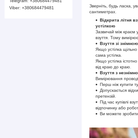
+380684479481
Зверніть, будь ласка, 
+380684479481
сантиметрах.
Відкрита літня вз
устілкою
Зазвичай між краєм у
взуття. Тому вимірює
Взуття зі знімно
Якщо устілка щільно 
сама устілка.
Якщо устілка істотно
від краю до краю.
Взуття з незнімн
Вимірювання проводя
Перш ніж купити ту
Допускається відх
претензій.
Під час купівлі вз
відпочинку або робот
Ви можете зробити