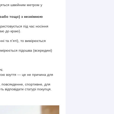
одяться швейним метром у
, сабо тощо) з незнімною
ористовується під час носіння
раю до краю).
ні та п'яті), то вимірюється
вимірюється підошва (всередині)
і.
тою взуття — це не причина для
е, повсякденне, спортивне, для
ь відповідати статурі покупця.