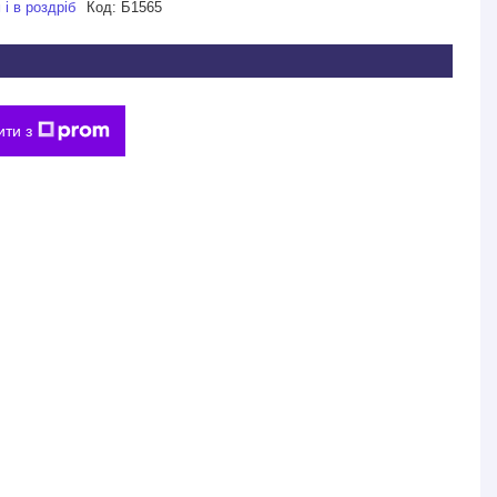
і в роздріб
Код:
Б1565
ити з