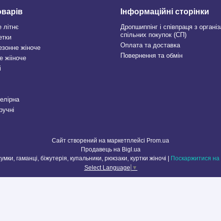
оварів
Інформаційні сторінки
е літнє
Дропшиппінг і співпраця з органі
спільних покупок (СП)
етки
Оплата та доставка
езонне жіноче
Повернення та обмін
е жііноче
і
велірна
ручні
Сайт створений на маркетплейсі
Prom.ua
Продавець на Bigl.ua
МОДНИЙ МАГАЗИН жіноче взуття, сумки, гаманці, біжутерія, купальники, рюкзаки, куртки жіночі |
Поскаржитися на 
Select Language
▼