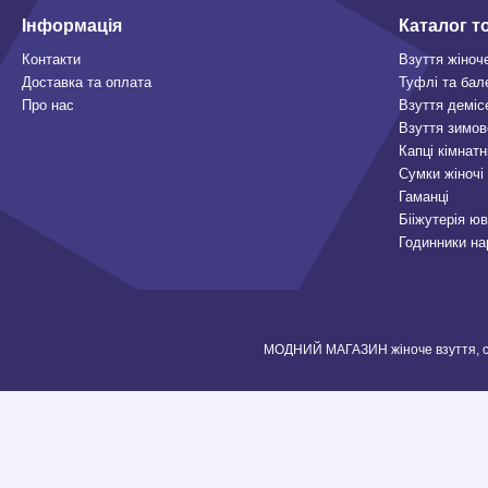
Інформація
Каталог т
Контакти
Взуття жіноч
Доставка та оплата
Туфлі та бал
Про нас
Взуття деміс
Взуття зимов
Капці кімнатн
Сумки жіночі
Гаманці
Бііжутерія ю
Годинники на