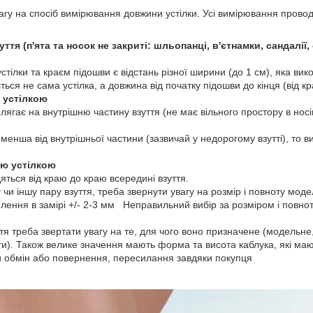
увагу на спосіб вимірювання довжини устілки. Усі вимірювання пров
уття (п'ята та носок не закриті: шльопанці, в'єтнамки, сандалії
стілки та краєм підошви є відстань різної ширини (до 1 см), яка вик
ться не сама устілка, а довжина від початку підошви до кінця (від к
ю устілкою
лягає на внутрішню частину взуття (не має вільного простору в носін
 менша від внутрішньої частини (зазвичай у недорогому взутті), то 
ою устілкою
ться від краю до краю всередині взуття.
 чи іншу пару взуття, треба звернути увагу на розмір і повноту модел
илення в замірі +/- 2-3 мм Неправильний вибір за розміром і повно
уття треба звертати увагу на те, для чого воно призначене (модельн
и). Також велике значення мають форма та висота каблука, які мают
 обмін або повернення, пересилання завдяки покупця