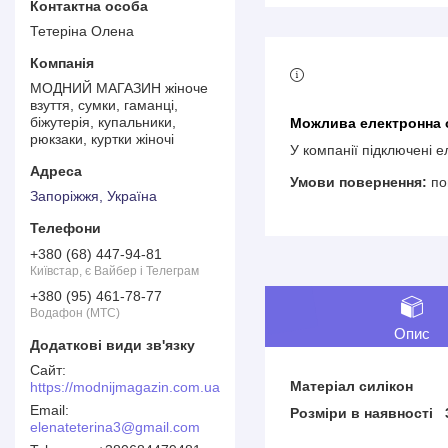
Тетеріна Олена
МОДНИЙ МАГАЗИН жіноче
взуття, сумки, гаманці,
біжутерія, купальники,
рюкзаки, куртки жіночі
У компанії підключені 
по
Запоріжжя, Україна
+380 (68) 447-94-81
Київстар, є Вайбер і Телеграм
+380 (95) 461-78-77
Водафон (МТС)
Опис
Матеріал силікон
https://modnijmagazin.com.ua
Розміри в наявності 
elenateterina3@gmail.com