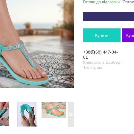
Готово до відправки
Оптом 
Купити
Куп
+380 (68) 447-94-
81
Київстар, є Вайбер і
Телеграм