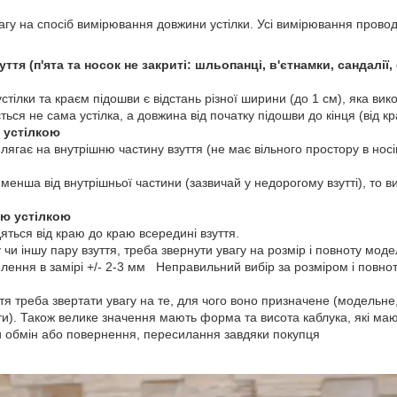
увагу на спосіб вимірювання довжини устілки. Усі вимірювання пров
уття (п'ята та носок не закриті: шльопанці, в'єтнамки, сандалії
стілки та краєм підошви є відстань різної ширини (до 1 см), яка вик
ться не сама устілка, а довжина від початку підошви до кінця (від к
ю устілкою
лягає на внутрішню частину взуття (не має вільного простору в носін
 менша від внутрішньої частини (зазвичай у недорогому взутті), то 
ою устілкою
ться від краю до краю всередині взуття.
 чи іншу пару взуття, треба звернути увагу на розмір і повноту модел
илення в замірі +/- 2-3 мм Неправильний вибір за розміром і повно
уття треба звертати увагу на те, для чого воно призначене (модельн
и). Також велике значення мають форма та висота каблука, які мают
 обмін або повернення, пересилання завдяки покупця