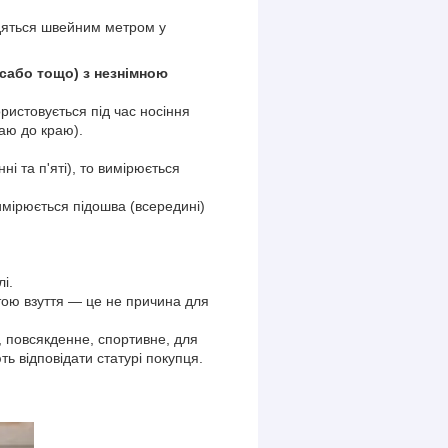
одяться швейним метром у
, сабо тощо) з незнімною
ористовується під час носіння
раю до краю).
ні та п'яті), то вимірюється
вимірюється підошва (всередині)
і.
тою взуття — це не причина для
е, повсякденне, спортивне, для
ь відповідати статурі покупця.