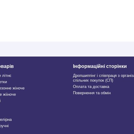
оварів
Інформаційні сторінки
е літнє
Дропшиппінг і співпраця з органі
спільних покупок (СП)
етки
Оплата та доставка
езонне жіноче
Повернення та обмін
е жііноче
і
велірна
ручні