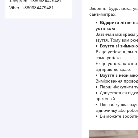
+380684479481
+380684479481
Зверніть, будь ласка, 
сантиметрах.
Відкрита літня вз
устілкою
Зазвичай між краєм у
взуття. Тому вимірює
Взуття зі знімно
Якщо устілка щільно 
сама устілка.
Якщо устілка істотно
від краю до краю.
Взуття з незнімн
Вимірювання проводя
Перш ніж купити ту
Допускається відх
претензій.
Під час купівлі вз
відпочинку або робот
Ви можете зробити