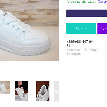
Готово до відправки
Оптом 
Купити
Куп
+380 (68) 447-94-
81
Київстар, є Вайбер і
Телеграм