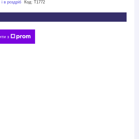
і в роздріб
Код:
Т1772
ити з