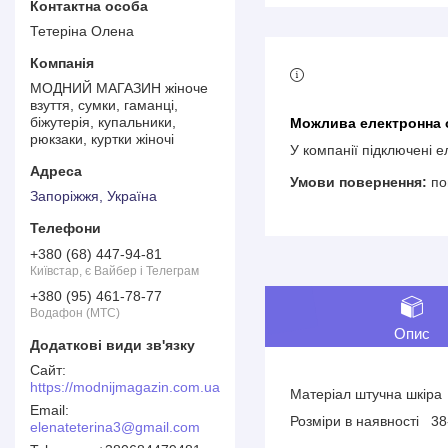
Тетеріна Олена
МОДНИЙ МАГАЗИН жіноче
взуття, сумки, гаманці,
біжутерія, купальники,
рюкзаки, куртки жіночі
У компанії підключені 
по
Запоріжжя, Україна
+380 (68) 447-94-81
Київстар, є Вайбер і Телеграм
+380 (95) 461-78-77
Водафон (МТС)
Опис
https://modnijmagazin.com.ua
Матеріал штучна шкіра
Розміри в наявності 3
elenateterina3@gmail.com