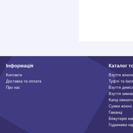
Інформація
Каталог т
Контакти
Взуття жіноч
Доставка та оплата
Туфлі та бал
Про нас
Взуття деміс
Взуття зимов
Капці кімнатн
Сумки жіночі
Гаманці
Бііжутерія ю
Годинники на