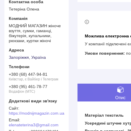
Тетеріна Олена
МОДНИЙ МАГАЗИН жіноче
взуття, сумки, гаманці,
біжутерія, купальники,
рюкзаки, куртки жіночі
У компанії підключені 
по
Запоріжжя, Україна
+380 (68) 447-94-81
Київстар, є Вайбер і Телеграм
+380 (95) 461-78-77
Водафон (МТС)
Опис
https://modnijmagazin.com.ua
Матеріал текстиль
Усередині штучне хут
elenateterina3@gmail.com
Розмір в наявності 3