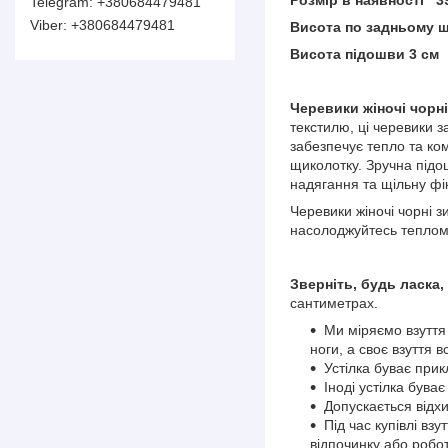
+380684479481
+380684479481
Висота по задньому ш
Висота підошви 3 см
Черевики жіночі чорні
текстилю, ці черевики 
забезпечує тепло та ко
щиколотку. Зручна підош
надягання та щільну фік
Черевики жіночі чорні з
насолоджуйтесь теплом 
Зверніть, будь ласка,
сантиметрах.
Ми міряємо взуття
ноги, а своє взуття в
Устілка буває при
Іноді устілка бува
Допускається відхи
Під час купівлі вз
відпочинку або робо