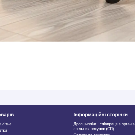
оварів
Інформаційні сторінки
е літнє
Дропшиппінг і співпраця з органі
спільних покупок (СП)
етки