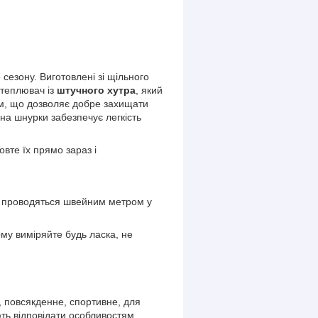
сезону. Виготовлені зі щільного
утеплювач із
штучного хутра
, який
 см, що дозволяє добре захищати
 на шнурки забезпечує легкість
овте їх прямо зараз і
я проводяться швейним метром у
му виміряйте будь ласка, не
е, повсякденне, спортивне, для
ють відповідати особливостям