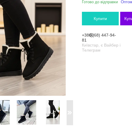
Готово до відправки
Оптом 
Купити
Куп
+380 (68) 447-94-
81
Київстар, є Вайбер і
Телеграм