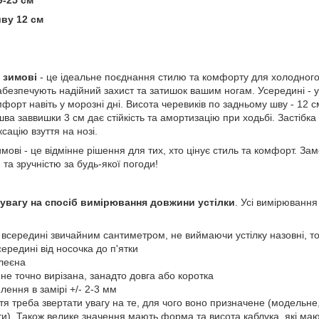
ву 12 см
 зимові
- це ідеальне поєднання стилю та комфорту для холодного 
забезпечують надійний захист та затишок вашим ногам. Усередині - 
мфорт навіть у морозні дні. Висота черевиків по задньому шву - 12
ва заввишки 3 см дає стійкість та амортизацію при ходьбі. Застібка
сацію взуття на нозі.
имові - це відмінне рішення для тих, хто цінує стиль та комфорт. Зам
та зручністю за будь-якої погоди!
 увагу на спосіб вимірювання довжини устілки
. Усі вимірюванн
 всередині звичайним сантиметром, не виймаючи устілку назовні, то
середині від носочка до п'ятки
клеєна
є не точно вирізана, занадто довга або коротка
лення в замірі +/- 2-3 мм
уття треба звертати увагу на те, для чого воно призначене (модельн
ти). Також велике значення мають форма та висота каблука, які ма