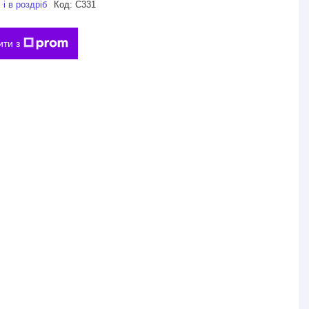
і в роздріб
Код:
С331
ити з