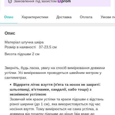
Замовлення під захистом
Опис
Характеристики
Доставка
Оплата
Умови п
Опис
Матеріал штучна шкіра
Розмір в наявності 37-23,5 см
Висота підошви 2 см
Зверніть, будь ласка, увагу на спосіб вимірювання довжини
устілки. Усі вимірювання проводяться швейним метром у
сантиметрах.
Відкрите літнє взуття (п'ята та носок не закриті:
шльопанці, в'єтнамки, сандалії, сабо тощо) з
незнімною устілкою
Зазвичай між краєм устілки та краєм підошви є відстань
різної ширини (до 1 см), яка використовується під час
носіння взуття. Тому вимірюється не сама устілка, а
довжина від початку підошви до кінця (від краю до