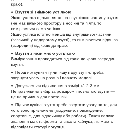
краю).
Взуття зі знімною устілкою
Якщо устілка щільно лягає на внутрішню частину взуття
(не має вільного простору в носінні та п'яті), то
вимірюється сама устілка.
Якщо устілка істотно менша від внутрішньої частини
(зазвичай у недорогому взутті), то вимірюється підошва
(всередині) від краю до краю.
Взуття з незнімною устілкою
Вимірювання проводяться від краю до краю всередині
взуття.
Перш ніж купити ту чи іншу пару взуття, треба
звернути увагу на розмір і повноту моделі.
Допускається відхилення в замірі +/- 2-3 мм
Неправильний вибір за розміром і повнотою взуття —
це не причина для претензій.
Під час купівлі взуття треба звертати увагу на те, для
чого воно призначене (модельне, повсякденне,
спортивне, для відпочинку або роботи). Також велике
значення мають форма та висота каблука, які мають
відповідати статурі покупця.