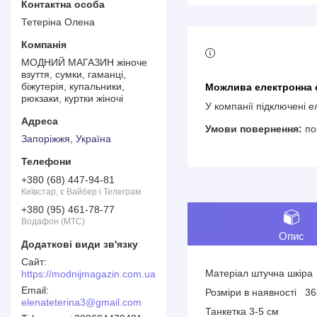
Тетеріна Олена
МОДНИЙ МАГАЗИН жіноче
взуття, сумки, гаманці,
біжутерія, купальники,
рюкзаки, куртки жіночі
У компанії підключені 
по
Запоріжжя, Україна
+380 (68) 447-94-81
Київстар, є Вайбер і Телеграм
+380 (95) 461-78-77
Водафон (МТС)
Опис
Матеріал штучна шкір
https://modnijmagazin.com.ua
Розміри в наявності 3
elenateterina3@gmail.com
Танкетка 3-5 см