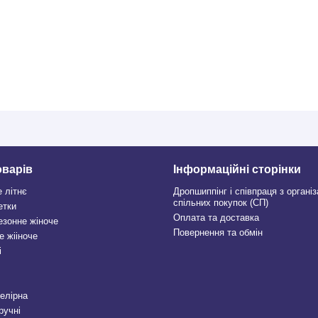
оварів
Інформаційні сторінки
е літнє
Дропшиппінг і співпраця з органі
спільних покупок (СП)
етки
Оплата та доставка
езонне жіноче
Повернення та обмін
е жііноче
і
велірна
ручні