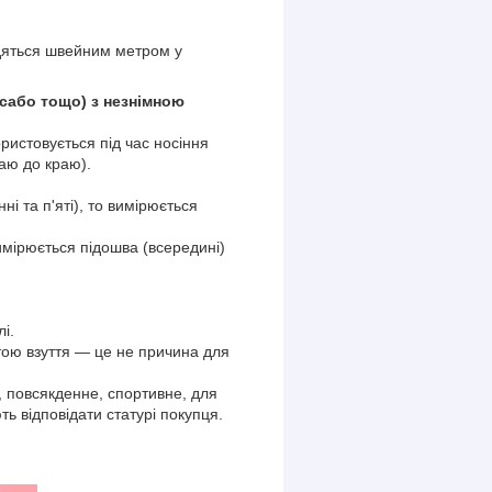
одяться швейним метром у
, сабо тощо) з незнімною
ористовується під час носіння
раю до краю).
ні та п'яті), то вимірюється
вимірюється підошва (всередині)
і.
тою взуття — це не причина для
е, повсякденне, спортивне, для
ь відповідати статурі покупця.