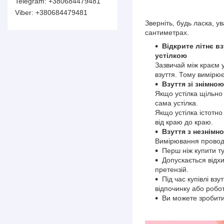
+380684479481
+380684479481
Зверніть, будь ласка, 
сантиметрах.
Відкрите літнє вз
устілкою
Зазвичай між краєм у
взуття. Тому вимірює
Взуття зі знімно
Якщо устілка щільно 
сама устілка.
Якщо устілка істотно
від краю до краю.
Взуття з незнімн
Вимірювання проводя
Перш ніж купити ту
Допускається відх
претензій.
Під час купівлі вз
відпочинку або робот
Ви можете зробити