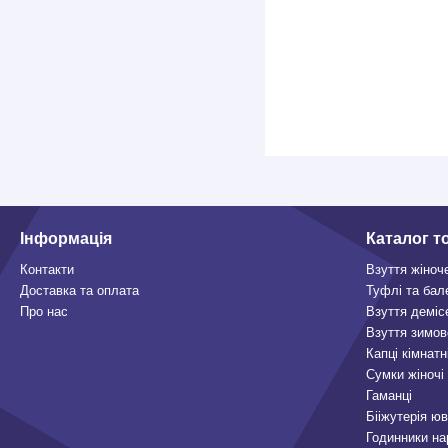
Інформація
Каталог т
Контакти
Взуття жіноч
Доставка та оплата
Туфлі та бал
Про нас
Взуття деміс
Взуття зимов
Капці кімнатн
Сумки жіночі
Гаманці
Бііжутерія ю
Годинники на