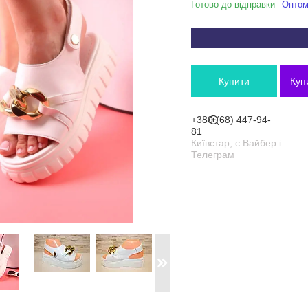
Готово до відправки
Оптом 
Купити
Куп
+380 (68) 447-94-
81
Київстар, є Вайбер і
Телеграм