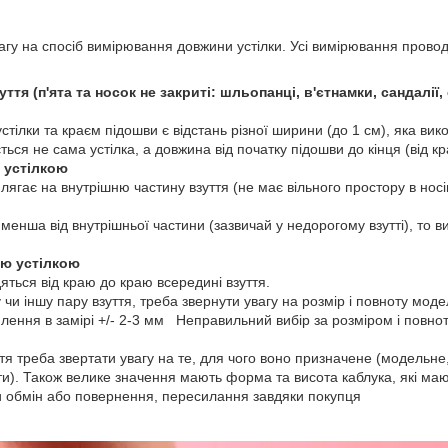
увагу на спосіб вимірювання довжини устілки. Усі вимірювання пров
уття (п'ята та носок не закриті: шльопанці, в'єтнамки, сандалії
стілки та краєм підошви є відстань різної ширини (до 1 см), яка вик
ться не сама устілка, а довжина від початку підошви до кінця (від к
ю устілкою
лягає на внутрішню частину взуття (не має вільного простору в носін
 менша від внутрішньої частини (зазвичай у недорогому взутті), то 
ою устілкою
ться від краю до краю всередині взуття.
 чи іншу пару взуття, треба звернути увагу на розмір і повноту модел
илення в замірі +/- 2-3 мм Неправильний вибір за розміром і повно
уття треба звертати увагу на те, для чого воно призначене (модельн
и). Також велике значення мають форма та висота каблука, які мают
 обмін або повернення, пересилання завдяки покупця