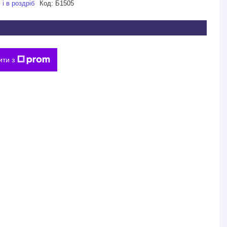
і в роздріб
Код:
Б1505
ити з