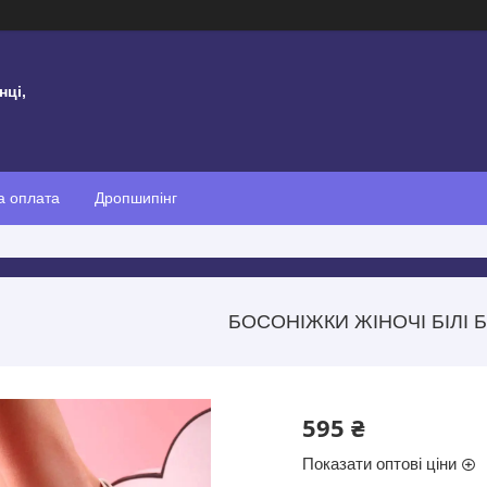
нці,
а оплата
Дропшипінг
БОСОНІЖКИ ЖІНОЧІ БІЛІ Б
595 ₴
Показати оптові ціни