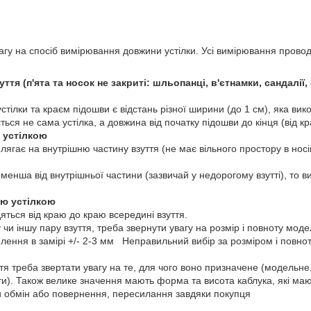
увагу на спосіб вимірювання довжини устілки. Усі вимірювання пров
уття (п'ята та носок не закриті: шльопанці, в'єтнамки, сандалії
стілки та краєм підошви є відстань різної ширини (до 1 см), яка вик
ться не сама устілка, а довжина від початку підошви до кінця (від к
ю устілкою
лягає на внутрішню частину взуття (не має вільного простору в носін
 менша від внутрішньої частини (зазвичай у недорогому взутті), то 
ою устілкою
ться від краю до краю всередині взуття.
 чи іншу пару взуття, треба звернути увагу на розмір і повноту модел
илення в замірі +/- 2-3 мм Неправильний вибір за розміром і повно
уття треба звертати увагу на те, для чого воно призначене (модельн
и). Також велике значення мають форма та висота каблука, які мают
 обмін або повернення, пересилання завдяки покупця