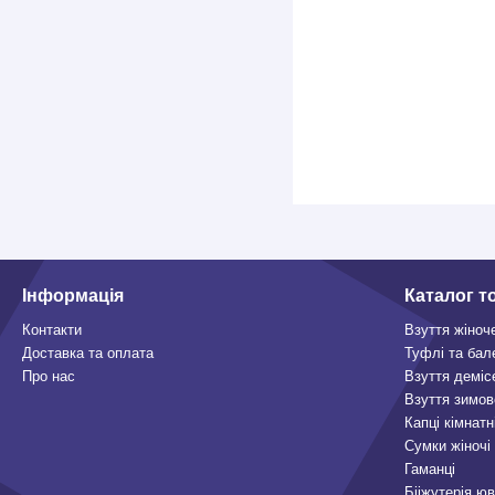
Інформація
Каталог т
Контакти
Взуття жіноч
Доставка та оплата
Туфлі та бал
Про нас
Взуття деміс
Взуття зимов
Капці кімнатн
Сумки жіночі
Гаманці
Бііжутерія ю