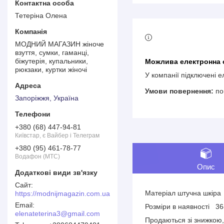
Тетеріна Олена
МОДНИЙ МАГАЗИН жіноче
взуття, сумки, гаманці,
біжутерія, купальники,
рюкзаки, куртки жіночі
У компанії підключені 
по
Запоріжжя, Україна
+380 (68) 447-94-81
Київстар, є Вайбер і Телеграм
+380 (95) 461-78-77
Водафон (МТС)
Опис
Матеріал штучна шкір
https://modnijmagazin.com.ua
Розміри в наявності 
elenateterina3@gmail.com
Продаються зі знижкою,