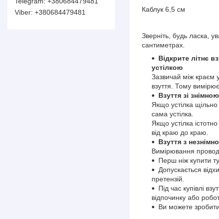
+380684479481
Каблук 6,5 см
+380684479481
Зверніть, будь ласка, 
сантиметрах.
Відкрите літнє вз
устілкою
Зазвичай між краєм у
взуття. Тому вимірює
Взуття зі знімно
Якщо устілка щільно 
сама устілка.
Якщо устілка істотно
від краю до краю.
Взуття з незнімн
Вимірювання проводя
Перш ніж купити ту
Допускається відх
претензій.
Під час купівлі вз
відпочинку або робот
Ви можете зробити