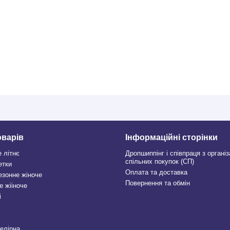
оварів
Інформаційні сторінки
е літнє
Дропшиппінг і співпраця з органі
спільних покупок (СП)
етки
Оплата та доставка
езонне жіноче
Повернення та обмін
е жііноче
і
велірна