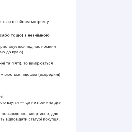
одяться швейним метром у
, сабо тощо) з незнімною
ористовується під час носіння
раю до краю).
ні та п'яті), то вимірюється
вимірюється підошва (всередині)
і.
тою взуття — це не причина для
е, повсякденне, спортивне, для
ь відповідати статурі покупця.