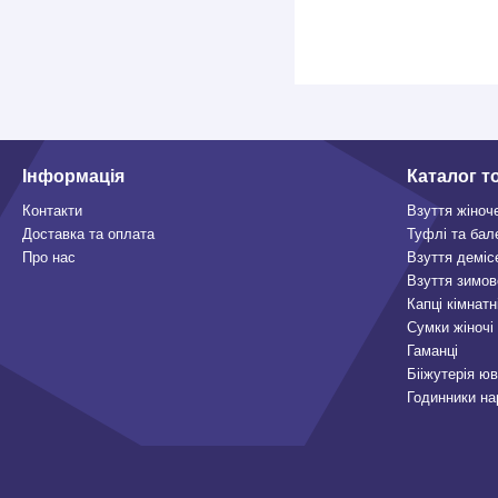
Інформація
Каталог т
Контакти
Взуття жіноч
Доставка та оплата
Туфлі та бал
Про нас
Взуття деміс
Взуття зимов
Капці кімнатн
Сумки жіночі
Гаманці
Бііжутерія ю
Годинники на