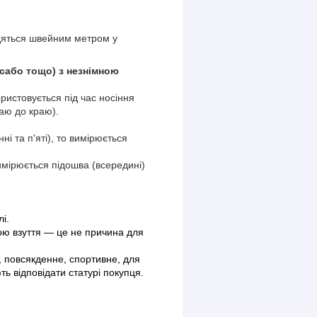
одяться швейним метром у
, сабо тощо) з незнімною
ористовується під час носіння
раю до краю).
ні та п'яті), то вимірюється
вимірюється підошва (всередині)
і.
ю взуття — це не причина для
е, повсякденне, спортивне, для
ь відповідати статурі покупця.