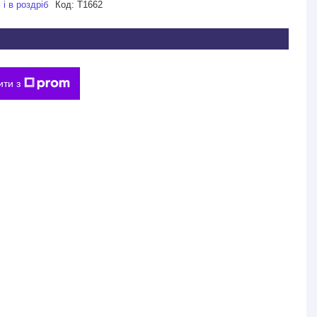
і в роздріб
Код:
Т1662
ити з