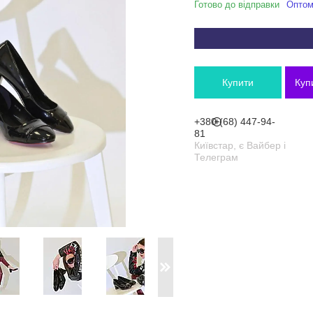
Готово до відправки
Оптом 
Купити
Куп
+380 (68) 447-94-
81
Київстар, є Вайбер і
Телеграм