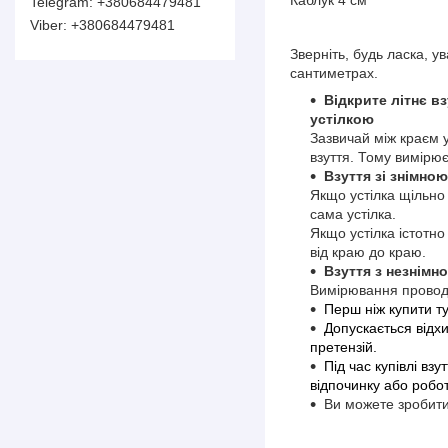
+380684479481
+380684479481
Зверніть, будь ласка, 
сантиметрах.
Відкрите літнє вз
устілкою
Зазвичай між краєм у
взуття. Тому вимірює
Взуття зі знімно
Якщо устілка щільно 
сама устілка.
Якщо устілка істотно
від краю до краю.
Взуття з незнімн
Вимірювання проводя
Перш ніж купити ту
Допускається відх
претензій.
Під час купівлі вз
відпочинку або робот
Ви можете зробити