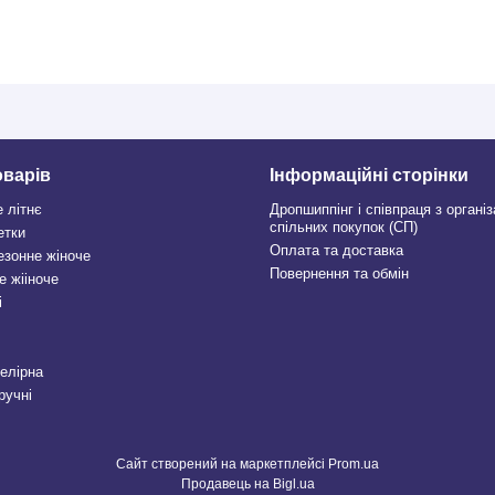
оварів
Інформаційні сторінки
е літнє
Дропшиппінг і співпраця з органі
спільних покупок (СП)
етки
Оплата та доставка
езонне жіноче
Повернення та обмін
е жііноче
і
велірна
ручні
Сайт створений на маркетплейсі
Prom.ua
Продавець на Bigl.ua