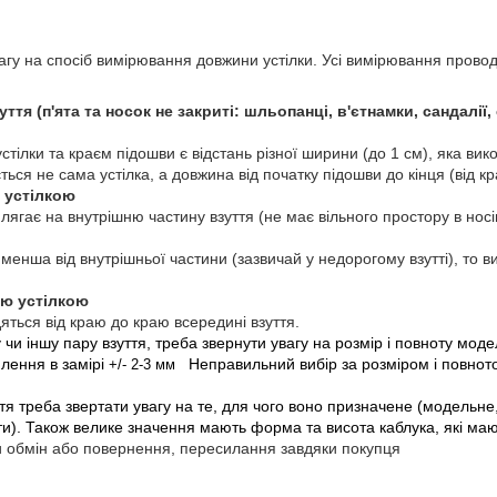
увагу на спосіб вимірювання довжини устілки. Усі вимірювання пров
уття (п'ята та носок не закриті: шльопанці, в'єтнамки, сандалії
стілки та краєм підошви є відстань різної ширини (до 1 см), яка вик
ться не сама устілка, а довжина від початку підошви до кінця (від к
ю устілкою
лягає на внутрішню частину взуття (не має вільного простору в носін
 менша від внутрішньої частини (зазвичай у недорогому взутті), то 
ою устілкою
ться від краю до краю всередині взуття.
 чи іншу пару взуття, треба звернути увагу на розмір і повноту модел
илення в замірі
Неправильний вибір за розміром і повното
+/-
2-3 мм
уття треба звертати увагу на те, для чого воно призначене (модельн
и). Також велике значення мають форма та висота каблука, які мают
 обмін або повернення, пересилання завдяки покупця