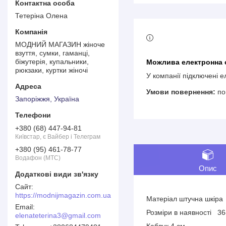
Тетеріна Олена
МОДНИЙ МАГАЗИН жіноче
взуття, сумки, гаманці,
біжутерія, купальники,
рюкзаки, куртки жіночі
У компанії підключені 
по
Запоріжжя, Україна
+380 (68) 447-94-81
Київстар, є Вайбер і Телеграм
+380 (95) 461-78-77
Водафон (МТС)
Опис
https://modnijmagazin.com.ua
Матеріал штучна шкіра
Розміри в наявності 3
elenateterina3@gmail.com
Каблук 4 см