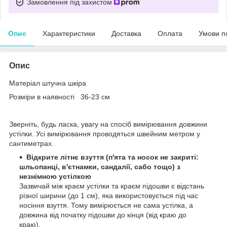
Замовлення під захистом
Опис
Характеристики
Доставка
Оплата
Умови п
Опис
Матеріал штучна шкіра
Розміри в наявності 36-23 см
Зверніть, будь ласка, увагу на спосіб вимірювання довжини
устілки. Усі вимірювання проводяться швейним метром у
сантиметрах.
Відкрите літнє взуття (п'ята та носок не закриті:
шльопанці, в'єтнамки, сандалії, сабо тощо) з
незнімною устілкою
Зазвичай між краєм устілки та краєм підошви є відстань
різної ширини (до 1 см), яка використовується під час
носіння взуття. Тому вимірюється не сама устілка, а
довжина від початку підошви до кінця (від краю до
краю).