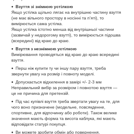
Взуття зі знімною устілкою
Якщо устілка щільно лягає на внутрішню частину взуття
(не має вільного простору в носінні та п'яті), то
вимірюється сама устілка.
Якщо устілка істотно менша від внутрішньої частини
(зазвичай у недорогому взутті), то вимірюється підошва
(всередині) від краю до краю.
Взуття з незнімною устілкою
Вимірювання проводяться від краю до краю всередині
взуття.
Перш ніж купити ту чи іншу пару взуття, треба
звернути увагу на розмір і повноту моделі.
Допускається відхилення в замірі +/- 2-3 мм
Неправильний вибір за розміром і повнотою взуття —
це не причина для претензій.
Під час купівлі взуття треба звертати увагу на те, для
чого воно призначене (модельне, повсякденне,
спортивне, для відпочинку або роботи). Також велике
значення мають форма та висота каблука, які мають
відповідати статурі покупця.
Ви можете зробити обмін або повернення,