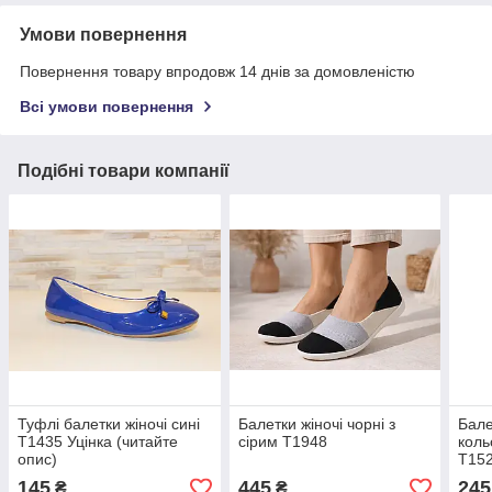
Умови повернення
Повернення товару впродовж 14 днів за домовленістю
Всі умови повернення
Подібні товари компанії
Туфлі балетки жіночі сині
Балетки жіночі чорні з
Бале
Т1435 Уцінка (читайте
сірим Т1948
коль
опис)
Т15
145
445
245
₴
₴