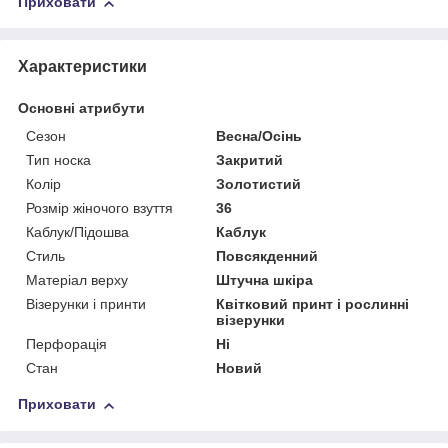
Приховати
Характеристики
Основні атрибути
Сезон
Весна/Осінь
Тип носка
Закритий
Колір
Золотистий
Розмір жіночого взуття
36
Каблук/Підошва
Каблук
Стиль
Повсякденний
Матеріал верху
Штучна шкіра
Візерунки і принти
Квітковий принт і рослинні
візерунки
Перфорація
Ні
Стан
Новий
Приховати