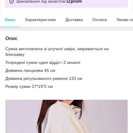
Замовлення під захистом
Опис
Характеристики
Доставка
Оплата
Умови п
Опис
Сумка виготовлена зі штучної шкіри, закривається на
блискавку
Усередині сумки один відділ і 2 кишені
Довжина ланцюжка 45 см
Довжина регульованого ременя 133 см
Розмір сумки 27*19*2 см