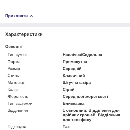
Приховати
Характеристики
Основні
Тип сумки
Наплічна/Седельна
Форма
Прямокутна
Розмір
Середній
Стиль
Класичний
Матеріал
Штучна шкіра
Колір
Сірий
Жорсткість
Середньої жорсткості
Тип застежки
Блискавка
Відділення
1 основний, Відділення для
дрібних грошей, Відділення
для телефону
Підкладка
Так