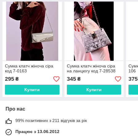
Сумка клатч жіноча сіра
Сумка клатч жіноча сіра
Сумк
код 7-0163
на ланцюгу код 7-28538
106
295
345
375
₴
₴
Купити
Купити
Про нас
99% позитивних з 211 відгуків за рік
Працює з 13.06.2012