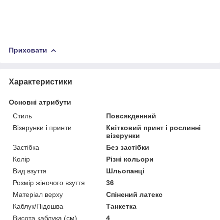
Приховати
Характеристики
Основні атрибути
Стиль
Повсякденний
Візерунки і принти
Квітковий принт і рослинні
візерунки
Застібка
Без застібки
Колір
Різні кольори
Вид взуття
Шльопанці
Розмір жіночого взуття
36
Матеріал верху
Спінений латекс
Каблук/Підошва
Танкетка
Висота каблука (см)
4