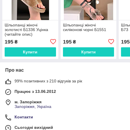
Шльопанці жіночі
Шльопанці жіночі
Шльо
золотисті Б1336 Уцінка
силіконові чорні Б1551
Б73
(читайте опис)
195
195
195
₴
₴
Купити
Купити
Про нас
99% позитивних з 210 відгуків за рік
Працює з 13.06.2012
м. Запоріжжя
Запоріжжя, Україна
Контакти
Сьогодні вихідний