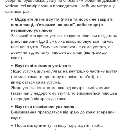
Зверніть, будь ласка, увагу на спосіб вимірювання довжини
устілки. Усі вимірювання проводяться швейним метром у
сантиметрах.
Відкрите літнє взуття (п'ята та носок не закриті:
шльопанці, в'єтнамки, сандалії, сабо тощо) з
незнімною устілкою
Зазвичай між краєм устілки та краєм підошви є відстань
різної ширини (до 1 см), яка використовується під час
носіння взуття. Тому вимірюється не сама устілка, а
довжина від початку підошви до кінця (від краю до
краю).
Взуття зі знімною устілкою
Якщо устілка щільно лягає на внутрішню частину взуття
(не має вільного простору в носінні та п'яті), то
вимірюється сама устілка.
Якщо устілка істотно менша від внутрішньої частини
(зазвичай у недорогому взутті), то вимірюється підошва
(всередині) від краю до краю.
Взуття з незнімною устілкою
Вимірювання проводяться від краю до краю всередині
взуття.
Перш ніж купити ту чи іншу пару взуття, треба