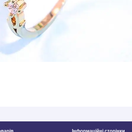
оварів
Інформаційні сторінки