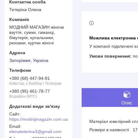
Тетеріна Олена
МОДНИЙ МАГАЗИН жіноче
взуття, сумки, гаманці,
біжутерія, купальники,
рюкзаки, куртки жіночі
У компанії підключені 
по
Запоріжжя, Україна
+380 (68) 447-94-81
Київстар, є Вайбер і Телеграм
+380 (95) 461-78-77
Водафон (МТС)
Опис
https://modnijmagazin.com.ua
Матеріал ювелірний сп
Розміри в наявності 
elenateterina3@gmail.com