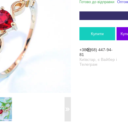
Готово до відправки
Оптом 
Купити
Куп
+380 (68) 447-94-
81
Київстар, є Вайбер і
Телеграм