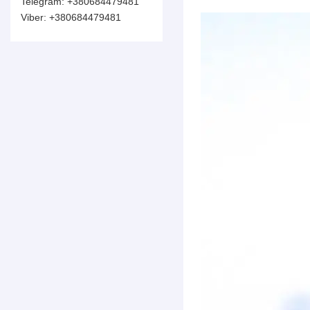
+380684479481
+380684479481