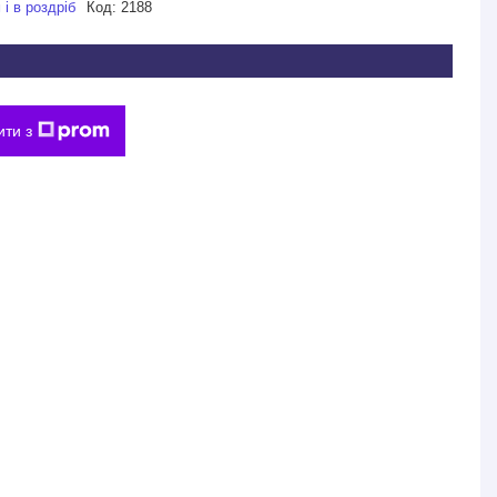
і в роздріб
Код:
2188
ити з