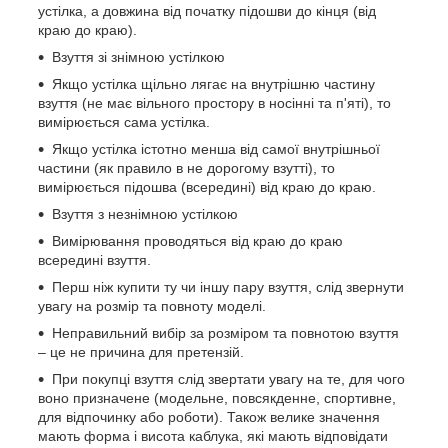
устілка, а довжина від початку підошви до кінця (від
краю до краю).
Взуття зі знімною устілкою
Якщо устілка щільно лягає на внутрішню частину
взуття (не має вільного простору в носінні та п'яті), то
вимірюється сама устілка.
Якщо устілка істотно менша від самої внутрішньої
частини (як правило в не дорогому взутті), то
вимірюється підошва (всередині) від краю до краю.
Взуття з незнімною устілкою
Вимірювання проводяться від краю до краю
всередині взуття.
Перш ніж купити ту чи іншу пару взуття, слід звернути
увагу на розмір та повноту моделі.
Неправильний вибір за розміром та повнотою взуття
– це не причина для претензій.
При покупці взуття слід звертати увагу на те, для чого
воно призначене (модельне, повсякденне, спортивне,
для відпочинку або роботи). Також велике значення
мають форма і висота каблука, які мають відповідати